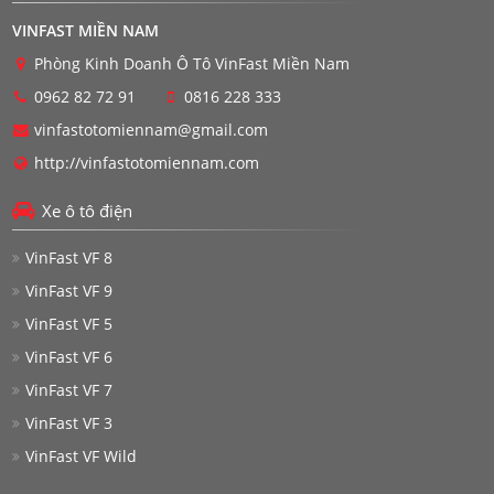
VINFAST MIỀN NAM
Phòng Kinh Doanh Ô Tô VinFast Miền Nam
0962 82 72 91
0816 228 333
vinfastotomiennam@gmail.com
http://vinfastotomiennam.com
Xe ô tô điện
VinFast VF 8
VinFast VF 9
VinFast VF 5
VinFast VF 6
VinFast VF 7
VinFast VF 3
VinFast VF Wild