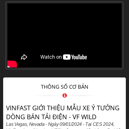
THÔNG SỐ CƠ BẢN
VINFAST GIỚI THIỆU MẪU XE Ý TƯỞNG
DÒNG BÁN TẢI ĐIỆN - VF WILD
Las Vegas, Nevada - Ngày 09/01/2024 - Tại CES 2024,