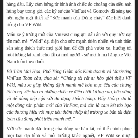
hàng đầu. Lấy cảm hứng từ hình ảnh chiếc áo choàng của siêu anh
hùng bay trong gió, các kỹ sư của VinFast và Gomotiv đã sáng tạo
nên ngôn ngữ thiết kế “Sức mạnh của Dòng chảy” đặc biệt dành
riêng cho VF Wild.
Mẫu xe ý tưởng mới của VinFast cũng ghi dấu ấn với quy ước đặt
tên mới mẻ. “Wild” đại diện cho sức mạnh thiên nhiên và tinh thần
sẵn sàng thách thức mọi giới hạn để đột phá vươn xa, hướng tới
một tương lai xanh cho tất cả mọi người - sứ mệnh mà hãng xe Việt
Nam luôn theo đuổi.
Bà Trần Mai Hoa, Phó Tổng Giám đốc Kinh doanh và Marketing
VinFast Toàn cầu
, chia sẻ: “Chúng tôi rất tự hào giới thiệu VF
Wild, mẫu xe giúp khẳng định mạnh mẽ hơn mục tiêu của chúng
tôi trong việc tạo ra những chiếc xe điện chất lượng cao, bền vững
và dễ dàng tiếp cận với đa dạng khách hàng. Đây không chỉ là
một dòng sản phẩm mới của VinFast, mà còn là cam kết táo bạo
của thương hiệu với mục tiêu thâm nhập thị trường xe bán tải điện
toàn cầu đang phát triển mạnh mẽ.”
Với sức mạnh đặc trưng của dòng xe bán tải, có thể chinh phục
mọi loại địa hình và môi trường khắc nghiệt, VF Wild sẽ được