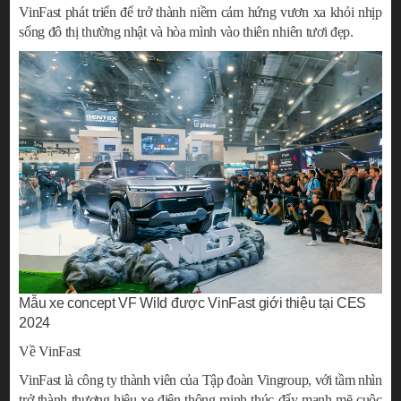
VinFast phát triển để trở thành niềm cảm hứng vươn xa khỏi nhịp
sống đô thị thường nhật và hòa mình vào thiên nhiên tươi đẹp.
Mẫu xe concept VF Wild được VinFast giới thiệu tại CES
2024
Về VinFast
VinFast là công ty thành viên của Tập đoàn Vingroup, với tầm nhìn
trở thành thương hiệu xe điện thông minh thúc đẩy mạnh mẽ cuộc