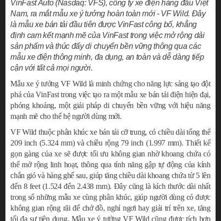
VinFast Auto (Nasdaq: VFS), công ty xe điện hàng đầu Việt
Nam, ra mắt mẫu xe ý tưởng hoàn toàn mới - VF Wild. Đây
là mẫu xe bán tải đầu tiên được VinFast công bố, khẳng
định cam kết mạnh mẽ của VinFast trong việc mở rộng dải
sản phẩm và thúc đẩy di chuyển bền vững thông qua các
mẫu xe điện thông minh, đa dụng, an toàn và dễ dàng tiếp
cận với tất cả mọi người.
Mẫu xe ý tưởng VF Wild là minh chứng cho năng lực sáng tạo đột
phá của VinFast trong việc tạo ra một mẫu xe bán tải điện hiện đại,
phóng khoáng, một giải pháp di chuyển bền vững với hiệu năng
mạnh mẽ cho thế hệ người dùng mới.
VF Wild thuộc phân khúc xe bán tải cỡ trung, có chiều dài tổng thể
209 inch (5.324 mm) và chiều rộng 79 inch (1.997 mm). Thiết kế
gọn gàng của xe sẽ được tối ưu không gian nhờ khoang chứa có
thể mở rộng linh hoạt, thông qua tính năng gập tự động của kính
chắn gió và hàng ghế sau, giúp tăng chiều dài khoang chứa từ 5 lên
đến 8 feet (1.524 đến 2.438 mm). Đây cũng là kích thước dài nhất
trong số những mẫu xe cùng phân khúc, giúp người dùng có được
không gian rộng rãi để chở đồ, nghỉ ngơi hay giải trí trên xe, tăng
tối đa sự tiện dụng. Mẫu xe ý tưởng VF Wild cũng được tích hợp