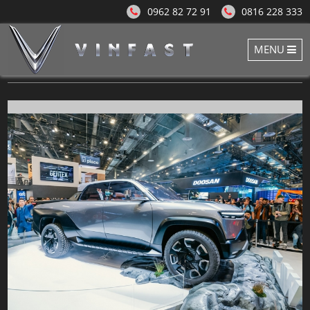
0962 82 72 91
0816 228 333
MENU
VinFast VF Wild