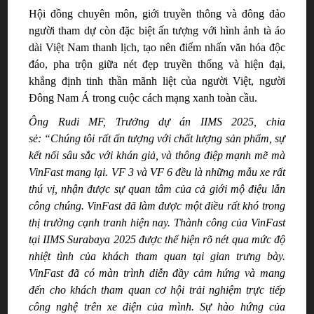
Hội đồng chuyên môn, giới truyền thông và đông đảo
người tham dự còn đặc biệt ấn tượng với
hình
ảnh tà áo
dài Việt Nam thanh lịch
,
tạo nên điểm nhấn văn hóa độc
đáo
, pha trộn giữa nét đẹp truyền thống và hiện đại,
khẳng định tinh thần mãnh liệt
của
người Việt, người
Đông Nam Á trong cuộc cách mạng xanh toàn cầu.
Ông Rudi MF, Trưởng dự án IIMS 2025,
chia
sẻ:
“
Chúng tôi rất ấn tượng với chất lượng sản phẩm, sự
kết nối sâu sắc với khán giả, và thông điệp mạnh mẽ mà
VinFast mang lại. VF 3 và VF 6 đều là những mẫu xe rất
thú vị, nhận được sự quan tâm của cả giới mộ điệu lẫn
công chúng. VinFast đã làm được một điều rất khó trong
thị trường cạnh tranh hiện nay. Thành công của VinFast
tại IIMS Surabaya 2025 được thể hiện rõ nét qua mức độ
nhiệt tình của khách tham quan tại gian trưng bày.
VinFast đã có màn trình diễn đầy cảm hứng và mang
đến cho khách tham quan cơ hội trải nghiệm trực tiếp
công nghệ trên xe điện của mình. Sự hào
hứng
của