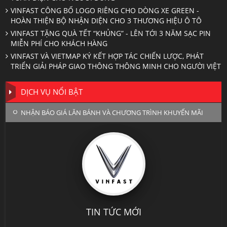
VINFAST CÔNG BỐ LOGO RIÊNG CHO DÒNG XE GREEN -
HOÀN THIỆN BỘ NHẬN DIỆN CHO 3 THƯƠNG HIỆU Ô TÔ
VINFAST TẶNG QUÀ TẾT “KHỦNG” - LÊN TỚI 3 NĂM SẠC PIN
MIỄN PHÍ CHO KHÁCH HÀNG
VINFAST VÀ VIETMAP KÝ KẾT HỢP TÁC CHIẾN LƯỢC, PHÁT
TRIỂN GIẢI PHÁP GIAO THÔNG THÔNG MINH CHO NGƯỜI VIỆT
DỊCH VỤ NỔI BẬT
NHẬN BÁO GIÁ LĂN BÁNH VÀ CHƯƠNG TRÌNH KHUYẾN MÃI
TIN TỨC MỚI