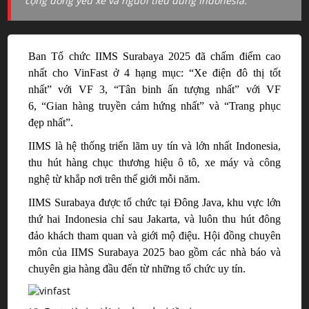
cộng đồng yêu xe và người tiêu dùng Indonesia.
Ban Tổ chức IIMS Surabaya 2025 đã
chấm điểm cao
nhất cho
VinFast ở
4 hạng mục: “Xe điện đô thị tốt
nhất” với VF 3, “Tân
binh
ấn tượng nhất”
với
VF
6, “Gian
hàng truyền cảm hứng nhất
”
và “Trang phục
đẹp nhất”.
IIMS là hệ thống triển lãm uy tín và lớn nhất Indonesia,
thu hút hàng chục thương hiệu ô tô, xe máy và công
nghệ
từ khắp nơi trên thế giới
mỗi
năm.
IIMS Surabaya được tổ chức tại Đông Java
,
khu vực lớn
thứ hai Indonesia chỉ sau Jakarta
,
và luôn thu hút đông
đảo khách tham quan
và giới mộ điệu
. Hội đồng chuyên
môn của IIMS Surabaya 2025 bao gồm các nhà báo và
chuyên gia hàng đầu đến từ những
tổ chức uy tín.