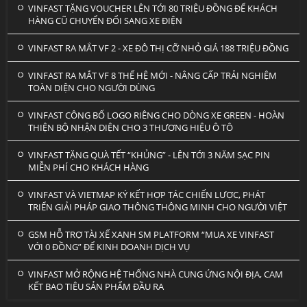
VINFAST TẶNG VOUCHER LÊN TỚI 80 TRIỆU ĐỒNG ĐỂ KHÁCH
HÀNG CŨ CHUYỂN ĐỔI SANG XE ĐIỆN
VINFAST RA MẮT VF 2 - XE ĐÔ THỊ CỠ NHỎ GIÁ 188 TRIỆU ĐỒNG
VINFAST RA MẮT VF 8 THẾ HỆ MỚI - NÂNG CẤP TRẢI NGHIỆM
TOÀN DIỆN CHO NGƯỜI DÙNG
VINFAST CÔNG BỐ LOGO RIÊNG CHO DÒNG XE GREEN - HOÀN
THIỆN BỘ NHẬN DIỆN CHO 3 THƯƠNG HIỆU Ô TÔ
VINFAST TẶNG QUÀ TẾT “KHỦNG” - LÊN TỚI 3 NĂM SẠC PIN
MIỄN PHÍ CHO KHÁCH HÀNG
VINFAST VÀ VIETMAP KÝ KẾT HỢP TÁC CHIẾN LƯỢC, PHÁT
TRIỂN GIẢI PHÁP GIAO THÔNG THÔNG MINH CHO NGƯỜI VIỆT
GSM HỖ TRỢ TÀI XẾ XANH SM PLATFORM “MUA XE VINFAST
VỚI 0 ĐỒNG” ĐỂ KINH DOANH DỊCH VỤ
VINFAST MỞ RỘNG HỆ THỐNG NHÀ CUNG ỨNG NỘI ĐỊA, CAM
KẾT BAO TIÊU SẢN PHẨM ĐẦU RA