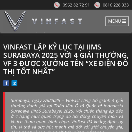
0962 82 72 91
0816 228 333
MENU
Tin Tức - Sự Kiện
VINFAST LẬP KỶ LỤC TẠI IIMS
SURABAYA 2025 VỚI 4 GIẢI THƯỞNG,
VF 3 ĐƯỢC XƯỚNG TÊN “XE ĐIỆN ĐÔ
THỊ TỐT NHẤT”
Surabaya, ngày 2/6/2025 – VinFast công bố giành 4 giải
thưởng danh giá tại Triển lãm Ô tô Quốc tế Indonesia
Surabaya (IIMS Surabaya) 2025. Với chiến thắng áp đảo
ở 4 hạng mục quan trọng do hội đồng chuyên môn và
khách tham quan bình chọn, VinFast đã khẳng định uy
tín, vị thế và sức hút mạnh mẽ đối với giới chuyên gia,