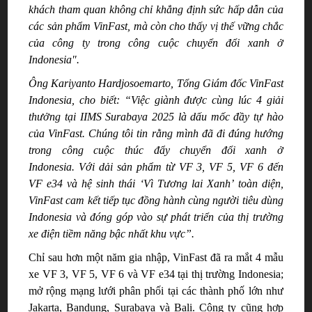
khách tham quan không chỉ khẳng định sức hấp dẫn của
các sản phẩm VinFast, mà còn cho thấy vị
t
hế vững chắc
của công ty trong công cuộc chuyển đổi xanh ở
Indonesia"
.
Ông
Kariyanto Hardjosoemarto, Tổng Giám đốc VinFast
Indonesia, cho biết:
“Việc giành được
cùng lúc 4 giải
thưởng tại IIMS Surabaya 2025 là dấu mốc đầy tự hào
của
VinFast
. Chúng tôi tin rằng mình đã đi đúng hướng
trong công cuộc thúc đẩy chuyển đổi xanh ở
Indonesia.
Với dải
sản phẩm từ VF 3, VF 5, VF 6 đến
VF e34
và hệ sinh thái
‘Vì Tương lai Xanh’
toàn diện,
VinFast cam kết tiếp tục đồng
hành cùng người tiêu dùng
Indonesia và đóng góp vào sự phát triển của thị trường
xe điện tiềm năng bậc nhất khu vực”.
Chỉ sau hơn một năm gia nhập, VinFast đã ra mắt 4 mẫu
xe VF 3, VF 5, VF 6 và VF e34 tại thị trường Indonesia;
mở rộng mạng lưới phân phối tại các thành phố lớn như
Jakarta, Bandung, Surabaya và Bali. Công ty cũng hợp