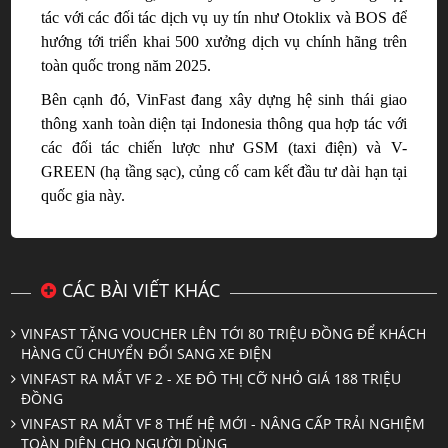
tác với các đối tác dịch vụ uy tín như Otoklix và BOS để
hướng tới triển khai 500 xưởng dịch vụ chính hãng trên
toàn quốc trong năm 2025.
Bên cạnh đó, VinFast đang xây dựng hệ sinh thái giao
thông xanh toàn diện tại Indonesia thông qua hợp tác với
các đối tác chiến lược như GSM (taxi điện) và V-
GREEN (hạ tầng sạc
)
, củng cố cam kết đầu tư dài hạn tại
quốc gia này.
CÁC BÀI VIẾT KHÁC
VINFAST TẶNG VOUCHER LÊN TỚI 80 TRIỆU ĐỒNG ĐỂ KHÁCH
HÀNG CŨ CHUYỂN ĐỔI SANG XE ĐIỆN
VINFAST RA MẮT VF 2 - XE ĐÔ THỊ CỠ NHỎ GIÁ 188 TRIỆU
ĐỒNG
VINFAST RA MẮT VF 8 THẾ HỆ MỚI - NÂNG CẤP TRẢI NGHIỆM
TOÀN DIỆN CHO NGƯỜI DÙNG