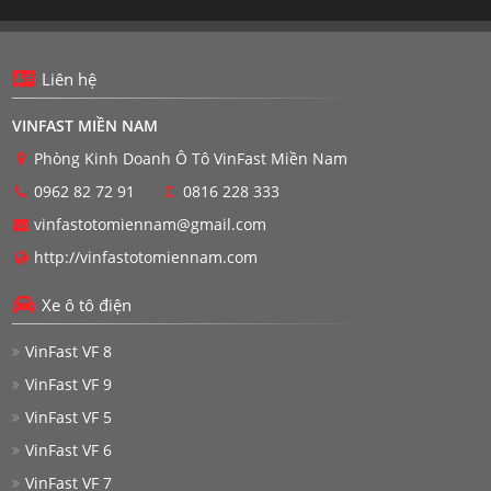
Liên hệ
VINFAST MIỀN NAM
Phòng Kinh Doanh Ô Tô VinFast Miền Nam
0962 82 72 91
0816 228 333
vinfastotomiennam@gmail.com
http://vinfastotomiennam.com
Xe ô tô điện
VinFast VF 8
VinFast VF 9
VinFast VF 5
VinFast VF 6
VinFast VF 7