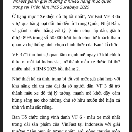
VinFast giành giải thưởng ở nhiều hạng mục quan
trọng tại Triển lãm IIMS Surabaya 2025
Ở hạng mục “Xe điện đô thị tốt nhất”, VinFast VF 3 đã
vượt qua hàng loạt đối thủ
đến từ Trung Quốc, Nhật Bản
,
và
giành chiến thắng với tỷ lệ bình chọn áp đảo
,
giành
được 89%
trong số
50.000
lượt
bình chọn từ khách tham
quan và
hệ thống bình chọn chính thức của Ban Tổ chức.
VF 3 đã thu hút sự quan tâm mạnh mẽ ngay từ khi chính
thức ra mắt tại Indonesia, trở thành mẫu xe được lái thử
nhiều nhất ở IIMS 2025 hồi tháng
2
.
Nhờ thiết kế cá tính, trang bị tốt với mức giá phù hợp với
khả năng chi trả của đại đa số người dân, VF 3 đã
trở
thành mẫu xe đô thị lý tưởng,
mạnh mẽ khởi dậy cảm
hứng sáng tạo cho những chủ sở hữu muốn thể hiện cá
tính và màu sắc riêng.
Ban Tổ chức cũng vinh danh VF 6 - mẫu xe mới nhất
trong dải sản phẩm của VinFast tại Indonesia với giải
thưởng “Tân binh ấn tượng nhất”. Hội đồng chuyên môn